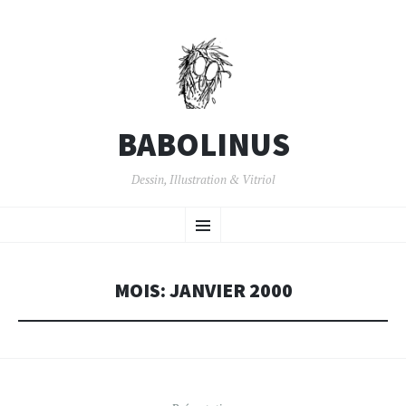
BABOLINUS
Dessin, Illustration & Vitriol
ALLER
Menu
AU
CONTENU
PRINCIPAL
MOIS:
JANVIER 2000