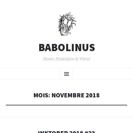
BABOLINUS
Dessin, Illustration & Vitriol
ALLER
Menu
AU
CONTENU
PRINCIPAL
MOIS:
NOVEMBRE 2018