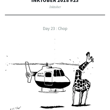
INKTOBER 2018 #23
Inktober
Day 23 : Chop