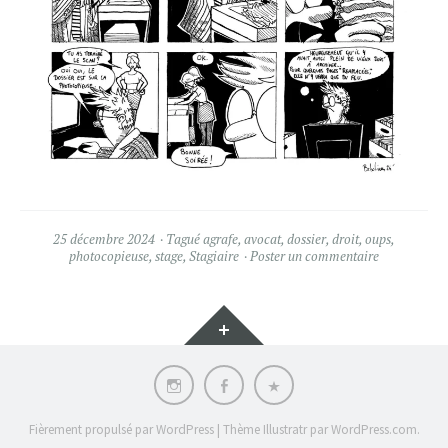
25 décembre 2024
Tagué
agrafe
,
avocat
,
dossier
,
droit
,
oups
,
photocopieuse
,
stage
,
Stagiaire
Poster un commentaire
Gadgets
Instagram
Facebook
POLITIQUE
DE
CONFIDENTIALITE
Fièrement propulsé par WordPress
|
Thème Illustratr par
WordPress.com
.