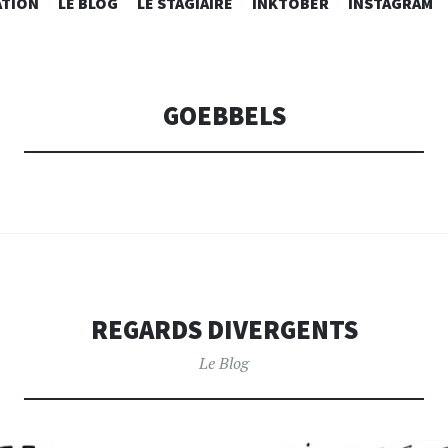
ALLER
ATION
LE BLOG
LE STAGIAIRE
INKTOBER
INSTAGRAM
AU
CONTENU
PRINCIPAL
GOEBBELS
REGARDS DIVERGENTS
Le Blog