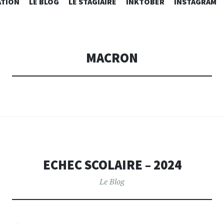
ALLER
ATION
LE BLOG
LE STAGIAIRE
INKTOBER
INSTAGRAM
AU
CONTENU
PRINCIPAL
MACRON
ECHEC SCOLAIRE – 2024
Le Blog