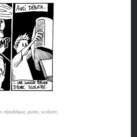
la république
,
putin
,
scolaire
,