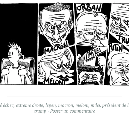
ué
échec
,
extreme droite
,
lepen
,
macron
,
meloni
,
milei
,
président de 
trump
Poster un commentaire