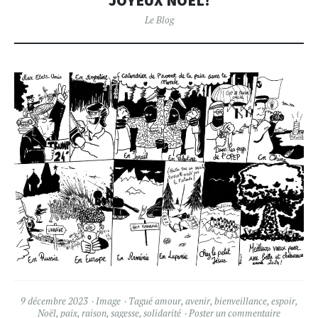
JOYEUX NOËL!
Le Blog
9 décembre 2023
Image
Tagué
amour
,
avenir
,
bienveillance
,
espoir
,
Noël
,
paix
,
raison
,
sagesse
,
solidarité
Poster un commentaire